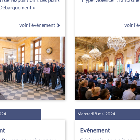
n de l’exposition « Les plans
"Hyperviolence" : fantasme 
 Débarquement »
voir l'événement
voir l
2024
Mercredi 8 mai 2024
nt
Evénement